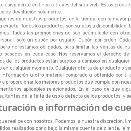
xclusivamente en línea a través del sitio web. Estos produc
ica de devolución solamente.
genes de nuestros productos, en la tienda, con la mayor p
xacta. Todos los productos son sujetos a disponibilidad. L
dios. Todas las promociones no son acumulable con otras
ersonal, solo un cupón por usuario. Cupón por orden. Cada
ero no estamos obligados, para limitar las ventas de nue
ho basados en cada caso. Nos reservamos el derecho de l
os de los productos están sujetos a cambios en cualquier 
 en cualquier momento. Cualquier oferta de producto o serv
, información u otro material comprado u obtenido por ti 
e a proporcionar los mejores productos que cumpla con nue
lamentarios aplicables relacionados. En el caso de que a
ltantes de la falta de uso o defecto de los productos, y s
cturación e información de cu
ue realice con nosotros. Podemos, a nuestra discreción, lim
didos realizados por o bajo la misma cuenta de cliente, la m