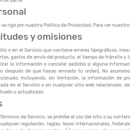
rcer parte.
rsonal
 se rige por nuestra Política de Privacidad. Para ver nuestr
titudes y omisiones
io o en el Servicio que contiene errores tipográficos, ine
tas, gastos de envío del producto, el tiempo de tránsito y l
izar la información o cancelar pedidos si alguna informaci
so después de que hayas enviado tu orden). No asumimos n
acionado, incluyendo, sin limitación, la información de p
cada en el Servicio o en cualquier sitio web relacionado, d
ficado o actualizado.
s
rminos de Servicio, se prohíbe el uso del sitio o su contenid
r cualquier regulación, reglas, leyes internacionales, federal