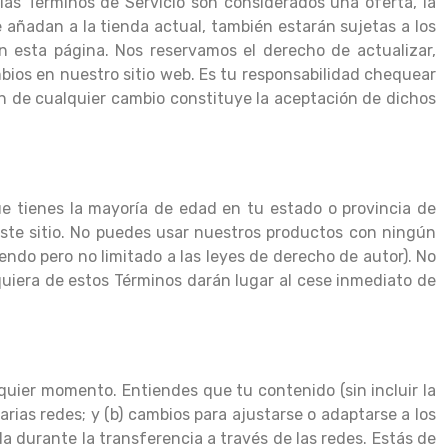
las Términos de Servicio son considerados una oferta, la
añadan a la tienda actual, también estarán sujetas a los
n esta página. Nos reservamos el derecho de actualizar,
bios en nuestro sitio web. Es tu responsabilidad chequear
ón de cualquier cambio constituye la aceptación de dichos
que tienes la mayoría de edad en tu estado o provincia de
ste sitio. No puedes usar nuestros productos con ningún
yendo pero no limitado a las leyes de derecho de autor). No
quiera de estos Términos darán lugar al cese inmediato de
quier momento. Entiendes que tu contenido (sin incluir la
arias redes; y (b) cambios para ajustarse o adaptarse a los
a durante la transferencia a través de las redes. Estás de