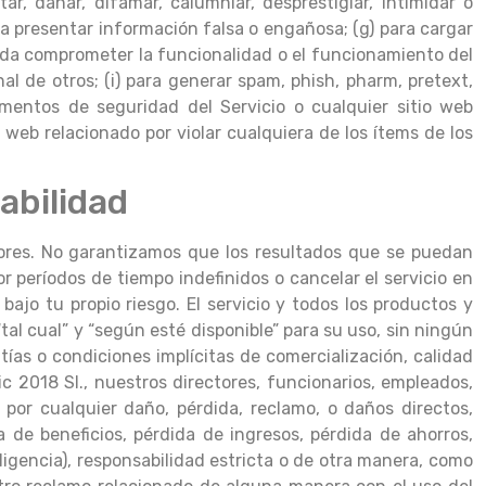
tar, dañar, difamar, calumniar, desprestigiar, intimidar o
ara presentar información falsa o engañosa; (g) para cargar
ueda comprometer la funcionalidad o el funcionamiento del
nal de otros; (i) para generar spam, phish, pharm, pretext,
elementos de seguridad del Servicio o cualquier sitio web
 web relacionado por violar cualquiera de los ítems de los
abilidad
rores. No garantizamos que los resultados que se puedan
r períodos de tiempo indefinidos o cancelar el servicio en
bajo tu propio riesgo. El servicio y todos los productos y
al cual” y “según esté disponible” para su uso, sin ningún
tías o condiciones implícitas de comercialización, calidad
ic 2018 Sl., nuestros directores, funcionarios, empleados,
s por cualquier daño, pérdida, reclamo, o daños directos,
da de beneficios, pérdida de ingresos, pérdida de ahorros,
ligencia), responsabilidad estricta o de otra manera, como