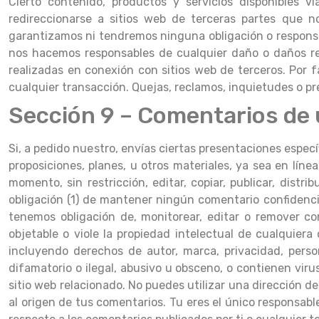
Cierto contenido, productos y servicios disponibles v
redireccionarse a sitios web de terceras partes que n
garantizamos ni tendremos ninguna obligación o responsabi
nos hacemos responsables de cualquier daño o daños rela
realizadas en conexión con sitios web de terceros. Por f
cualquier transacción. Quejas, reclamos, inquietudes o pr
Sección 9 – Comentarios de 
Si, a pedido nuestro, envías ciertas presentaciones especí
proposiciones, planes, u otros materiales, ya sea en líne
momento, sin restricción, editar, copiar, publicar, dist
obligación (1) de mantener ningún comentario confidenc
tenemos obligación de, monitorear, editar o remover co
objetable o viole la propiedad intelectual de cualquiera
incluyendo derechos de autor, marca, privacidad, pers
difamatorio o ilegal, abusivo u obsceno, o contienen vir
sitio web relacionado. No puedes utilizar una dirección de
al origen de tus comentarios. Tu eres el único responsa