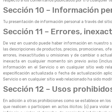
respecto a los comentarios publicados por ti o cualquier te
Sección 10 – Información pe
Tu presentación de información personal a través del sitio
Sección 11 – Errores, inexac
De vez en cuando puede haber información en nuestro sit
las descripciones de productos, precios, promociones, ofer
errores, inexactitudes u omisiones y de cambiar o actual
inexacta en cualquier momento sin previo aviso (inclu
información en el Servicio o en cualquier sitio web rel
especificación actualizada o fecha de actualización apli
Servicio o en cualquier sitio web relacionado ha sido modi
Sección 12 – Usos prohibido
En adición a otras prohibiciones como se establece en los Té
que realicen o participen en actos ilícitos; (c) para viola