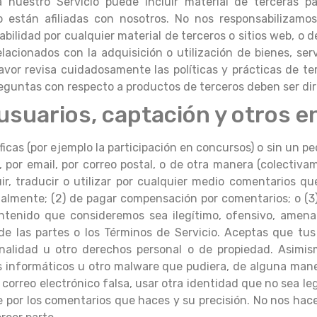
ía nuestro Servicio puede incluir material de terceras p
o están afiliadas con nosotros. No nos responsabilizam
lidad por cualquier material de terceros o sitios web, o de
cionados con la adquisición o utilización de bienes, servi
avor revisa cuidadosamente las políticas y prácticas de t
eguntas con respecto a productos de terceros deben ser dirig
usuarios, captación y otros e
ficas (por ejemplo la participación en concursos) o sin un p
a, por email, por correo postal, o de otra manera (colecti
ribuir, traducir o utilizar por cualquier medio comentari
ialmente; (2) de pagar compensación por comentarios; o (3
ntenido que consideremos sea ilegítimo, ofensivo, amena
 de las partes o los Términos de Servicio. Aceptas que tu
onalidad u otro derechos personal o de propiedad. Asimi
us informáticos u otro malware que pudiera, de alguna mane
 correo electrónico falsa, usar otra identidad que no sea l
ble por los comentarios que haces y su precisión. No nos h