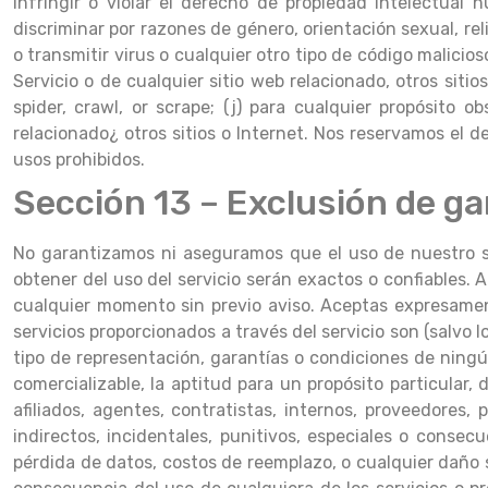
infringir o violar el derecho de propiedad intelectual nu
discriminar por razones de género, orientación sexual, rel
o transmitir virus o cualquier otro tipo de código malic
Servicio o de cualquier sitio web relacionado, otros sitio
spider, crawl, or scrape; (j) para cualquier propósito o
relacionado¿ otros sitios o Internet. Nos reservamos el d
usos prohibidos.
Sección 13 – Exclusión de ga
No garantizamos ni aseguramos que el uso de nuestro se
obtener del uso del servicio serán exactos o confiables. 
cualquier momento sin previo aviso. Aceptas expresamente 
servicios proporcionados a través del servicio son (salvo
tipo de representación, garantías o condiciones de ningún
comercializable, la aptitud para un propósito particular,
afiliados, agentes, contratistas, internos, proveedores,
indirectos, incidentales, punitivos, especiales o consecu
pérdida de datos, costos de reemplazo, o cualquier daño s