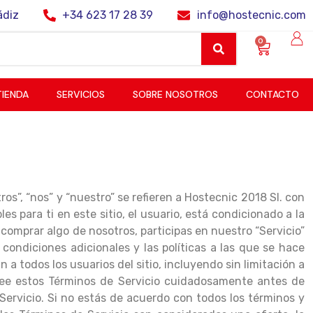
ádiz
+34 623 17 28 39
info@hostecnic.com
0
TIENDA
SERVICIOS
SOBRE NOSOTROS
CONTACTO
os”, “nos” y “nuestro” se refieren a Hostecnic 2018 Sl. con
s para ti en este sitio, el usuario, está condicionado a la
o comprar algo de nosotros, participas en nuestro “Servicio”
 condiciones adicionales y las políticas a las que se hace
a todos los usuarios del sitio, incluyendo sin limitación a
 lee estos Términos de Servicio cuidadosamente antes de
e Servicio. Si no estás de acuerdo con todos los términos y