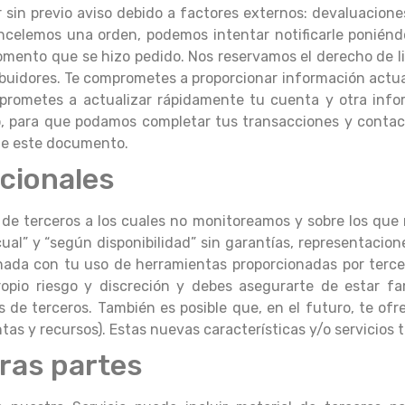
 sin previo aviso debido a factores externos: devaluacione
celemos una orden, podemos intentar notificarle poniéndo
ento que se hizo pedido. Nos reservamos el derecho de limi
ibuidores. Te comprometes a proporcionar información actua
prometes a actualizar rápidamente tu cuenta y otra infor
, para que podamos completar tus transacciones y contact
 de este documento.
cionales
 de terceros a los cuales no monitoreamos y sobre los que
ual” y “según disponibilidad” sin garantías, representacion
nada con tu uso de herramientas proporcionadas por terce
ropio riesgo y discreción y debes asegurarte de estar fam
 de terceros. También es posible que, en el futuro, te ofr
as y recursos). Estas nuevas características y/o servicios 
eras partes