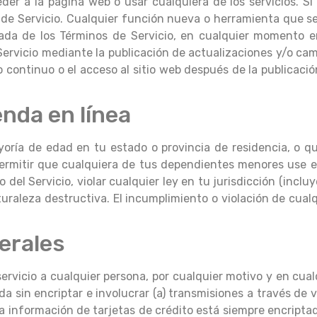
er a la página web o usar cualquiera de los servicios. Si 
de Servicio. Cualquier función nueva o herramienta que se 
izada de los Términos de Servicio, en cualquier momento e
Servicio mediante la publicación de actualizaciones y/o cam
o continuo o el acceso al sitio web después de la publicaci
enda en línea
mayoría de edad en tu estado o provincia de residencia, o 
ermitir que cualquiera de tus dependientes menores use e
 del Servicio, violar cualquier ley en tu jurisdicción (inclu
turaleza destructiva. El incumplimiento o violación de cual
erales
ervicio a cualquier persona, por cualquier motivo y en cual
da sin encriptar e involucrar (a) transmisiones a través de v
La información de tarjetas de crédito está siempre encriptad