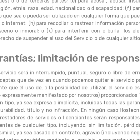
estro o de terceras partes; (e) para acosar, abusar, insul
igión, etnia, raza, edad, nacionalidad o discapacidad; (f) p
ioso que sea o pueda ser utilizado en cualquier forma que p
s o Internet; (h) para recopilar o rastrear información perso
bsceno o inmoral; o (k) para interferir con o burlar los 
erecho de suspender el uso del Servicio o de cualquier sitio
rantías; limitación de respons
rvicio será ininterrumpido, puntual, seguro o libre de er
Aceptas que de vez en cuando podemos quitar el servicio po
que el uso de, o la posibilidad de utilizar, el servicio es 
 lo expresamente manifestado por nosotros) proporcionados “t
 tipo, ya sea expresa o implícita, incluidas todas las garan
 durabilidad, título y no infracción. En ningún caso Hostecn
 prestadores de servicios o licenciantes serán responsable
entes de cualquier tipo, incluyendo, sin limitación, pérdi
imilar, ya sea basado en contrato, agravio (incluyendo neg