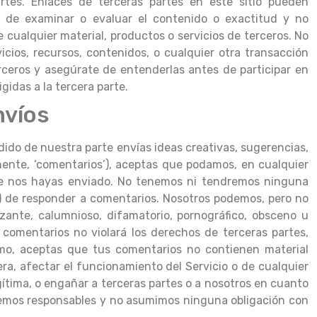
artes. Enlaces de terceras partes en este sitio pueden
os de examinar o evaluar el contenido o exactitud y no
 cualquier material, productos o servicios de terceros. No
cios, recursos, contenidos, o cualquier otra transacción
erceros y asegúrate de entenderlas antes de participar en
idas a la tercera parte.
nvíos
edido de nuestra parte envías ideas creativas, sugerencias,
vamente, ‘comentarios’), aceptas que podamos, en cualquier
os que nos hayas enviado. No tenemos ni tendremos ninguna
) de responder a comentarios. Nosotros podemos, pero no
zante, calumnioso, difamatorio, pornográfico, obsceno u
s comentarios no violará los derechos de terceras partes,
smo, aceptas que tus comentarios no contienen material
ra, afectar el funcionamiento del Servicio o de cualquier
egítima, o engañar a terceras partes o a nosotros en cuanto
acemos responsables y no asumimos ninguna obligación con