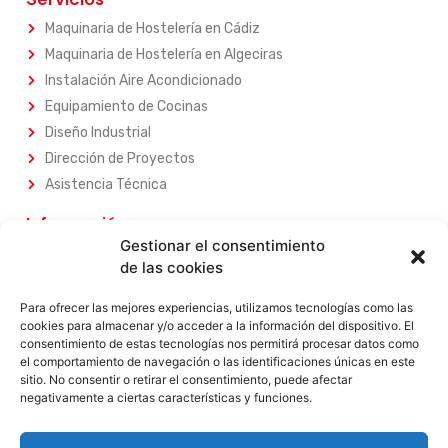
Maquinaria de Hostelería en Cádiz
Maquinaria de Hostelería en Algeciras
Instalación Aire Acondicionado
Equipamiento de Cocinas
Diseño Industrial
Dirección de Proyectos
Asistencia Técnica
Información
Gestionar el consentimiento
Sobre Nosotros
de las cookies
Nuestros Servicios
Nuestros Productos
Para ofrecer las mejores experiencias, utilizamos tecnologías como las
cookies para almacenar y/o acceder a la información del dispositivo. El
Contacta con Nosotros
consentimiento de estas tecnologías nos permitirá procesar datos como
el comportamiento de navegación o las identificaciones únicas en este
Legal
sitio. No consentir o retirar el consentimiento, puede afectar
negativamente a ciertas características y funciones.
Aviso Legal
Política de Privacidad