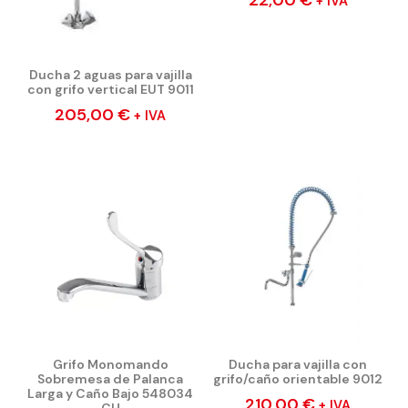
22,00
€
+ IVA
Ducha 2 aguas para vajilla
con grifo vertical EUT 9011
205,00
€
+ IVA
Grifo Monomando
Ducha para vajilla con
Sobremesa de Palanca
grifo/caño orientable 9012
Larga y Caño Bajo 548034
210,00
€
+ IVA
CH