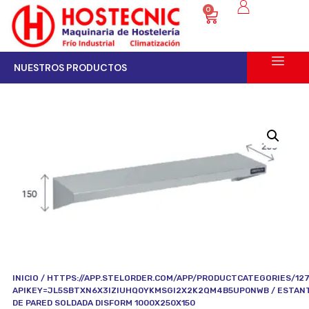
0
NUESTROS PRODUCTOS
INICIO
/
HTTPS://APP.STELORDER.COM/APP/PRODUCTCATEGORIES/12
APIKEY=JL5SBTXN6X3IZIUHQ0YKMSGI2X2K2QM4B5UP0NWB
/ ESTAN
DE PARED SOLDADA DISFORM 1000X250X150