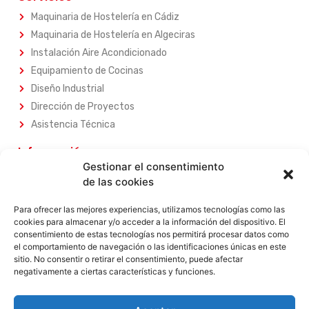
Maquinaria de Hostelería en Cádiz
Maquinaria de Hostelería en Algeciras
Instalación Aire Acondicionado
Equipamiento de Cocinas
Diseño Industrial
Dirección de Proyectos
Asistencia Técnica
Información
Gestionar el consentimiento
Sobre Nosotros
de las cookies
Nuestros Servicios
Nuestros Productos
Para ofrecer las mejores experiencias, utilizamos tecnologías como las
cookies para almacenar y/o acceder a la información del dispositivo. El
Contacta con Nosotros
consentimiento de estas tecnologías nos permitirá procesar datos como
el comportamiento de navegación o las identificaciones únicas en este
Legal
sitio. No consentir o retirar el consentimiento, puede afectar
negativamente a ciertas características y funciones.
Aviso Legal
Política de Privacidad