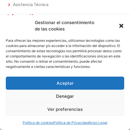
Asistencia Técnica
Información
Gestionar el consentimiento
Sobre Nosotros
de las cookies
Nuestros Servicios
Nuestros Productos
Para ofrecer las mejores experiencias, utilizamos tecnologías como las
cookies para almacenar y/o acceder a la información del dispositivo. El
Contacta con Nosotros
consentimiento de estas tecnologías nos permitirá procesar datos como
el comportamiento de navegación o las identificaciones únicas en este
Legal
sitio. No consentir o retirar el consentimiento, puede afectar
negativamente a ciertas características y funciones.
Aviso Legal
Política de Privacidad
Política de Privacidad
Aceptar
Términos y Condiciones
Denegar
Garantia
Devoluciones
Ver preferencias
Contacta con nosotros
Política de cookies
Política de Privacidad
Aviso Legal
Open c