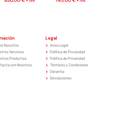
830,00
€
745,00
€
+ IVA
+ IVA
rmación
Legal
re Nosotros
Aviso Legal
stros Servicios
Política de Privacidad
stros Productos
Política de Privacidad
tacta con Nosotros
Términos y Condiciones
Garantia
Devoluciones