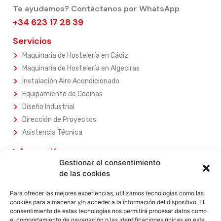
Te ayudamos? Contáctanos por WhatsApp
+34 623 17 28 39
Servicios
Maquinaria de Hostelería en Cádiz
Maquinaria de Hostelería en Algeciras
Instalación Aire Acondicionado
Equipamiento de Cocinas
Diseño Industrial
Dirección de Proyectos
Asistencia Técnica
Información
Gestionar el consentimiento
Sobre Nosotros
de las cookies
Nuestros Servicios
Nuestros Productos
Para ofrecer las mejores experiencias, utilizamos tecnologías como las
cookies para almacenar y/o acceder a la información del dispositivo. El
Contacta con Nosotros
consentimiento de estas tecnologías nos permitirá procesar datos como
el comportamiento de navegación o las identificaciones únicas en este