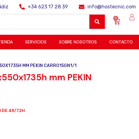
ádiz
+34 623 17 28 39
info@hostecnic.com
0
TIENDA
SERVICIOS
SOBRE NOSOTROS
CONTACTO
50X1735H MM PEKIN CARRO15GN1/1
0x550x1735h mm PEKIN
 DE 48/72H