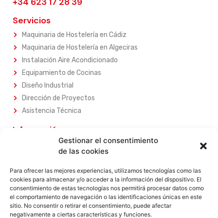
+34 623 17 28 39
Servicios
Maquinaria de Hostelería en Cádiz
Maquinaria de Hostelería en Algeciras
Instalación Aire Acondicionado
Equipamiento de Cocinas
Diseño Industrial
Dirección de Proyectos
Asistencia Técnica
Información
Gestionar el consentimiento
Sobre Nosotros
de las cookies
Nuestros Servicios
Nuestros Productos
Para ofrecer las mejores experiencias, utilizamos tecnologías como las
cookies para almacenar y/o acceder a la información del dispositivo. El
Contacta con Nosotros
consentimiento de estas tecnologías nos permitirá procesar datos como
el comportamiento de navegación o las identificaciones únicas en este
Legal
sitio. No consentir o retirar el consentimiento, puede afectar
negativamente a ciertas características y funciones.
Aviso Legal